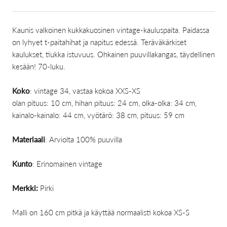
Kaunis valkoinen kukkakuosinen vintage-kauluspaita. Paidassa
on lyhyet t-paitahihat ja napitus edessä. Teräväkärkiset
kaulukset, tiukka istuvuus. Ohkainen puuvillakangas, täydellinen
kesään! 70-luku.
Koko
: vintage 34, vastaa kokoa XXS-XS
olan pituus: 10 cm, hihan pituus: 24 cm, olka-olka: 34 cm,
kainalo-kainalo: 44 cm, vyötärö: 38 cm, pituus: 59 cm
Materiaali
: Arviolta 100% puuvilla
Kunto
: Erinomainen vintage
Merkki:
Pirki
Malli on 160 cm pitkä ja käyttää normaalisti kokoa XS-S