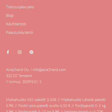
Tietosuojalauseke
Blogi
Käyttöehdot
Palautuskäytäntö
Aina2hand Oy / info@aina2hand.com
33210 Tampere
Y-tunnus: 3009531-1
Matkahuolto XXS-paketti 3,50€ // Matkahuolto Lähellä-paketti
5,9€ // Postin pikkupaketti ovelle 4,50 € // Postipaketti 0-5 kg
5,9€ // Postipaketti 5-10 kg 8,9€ // Ilmainen toimitus yli 70€