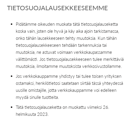
TIETOSUOJALAUSEKKEESEEMME
Pidätämme oikeuden muokata tätä tietosuojalauseketta
koska vain, joten ole hyvä ja käy aika ajoin tarkistamassa,
onko tähän lausekkeeseen tehty muutoksia. Kun tähän
tietosuojalausekkeeseen tehdään tarkennuksia tai
muutoksia, ne astuvat voimaan verkkokaupassamme
välittömästi. Jos tietosuojalausekkeeseen tulee merkittäviä
muutoksia, ilmoitamme muutoksista verkkosivustollamme.
Jos verkkokauppamme yhdistyy tai tulee toisen yrityksen
ostamaksi, henkilötietosi saatetaan siirtää tässä yhteydessä
uusille omistajille, jotta verkkokauppamme voi edelleen
myydä sinulle tuotteita.
Tätä tietosuojalauseketta on muokattu viimeksi 26.
helmikuuta 2023.