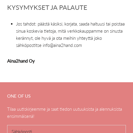
KYSYMYKSET JA PALAUTE
Jos tahdot: päästä käsiksi, korjata, saada haltuusi tai poistaa
sinua koskevia tietoja, mitä verkkokauppamme on sinusta
kerännyt, ole hyvä ja ota meihin yhteyttä joko
sähköpostitse info@aina2hand.com
Aina2hand Oy
ONE OF US
Tilaa uutiskirjeemme ja saat tiedon uutuuksista ja alennuksista
ensimmäisenä!