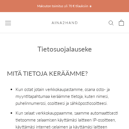
Ohita
Maksuton toimitus yli 70 € tilauksiin ☀️
Tietosuojalauseke
MITÄ TIETOJA KERÄÄMME?
Kun ostat jotain verkkokaupastamme, osana osto- ja
myyntitapahtumaa keräämme tietoja, kuten nimesi,
puhelinnumerosi, osoitteesi ja sähköpostiosoitteesi.
Kun selaat verkkokauppaamme, saamme automaattisesti
tietoomme selaamisen käyttämäsi laitteen IP-osoitteen,
käyttämäsi internet-selaimen ja käyttämäsi laitteen