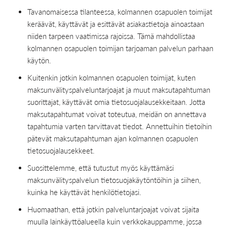
Tavanomaisessa tilanteessa, kolmannen osapuolen toimijat
keräävät, käyttävät ja esittävät asiakastietoja ainoastaan
niiden tarpeen vaatimissa rajoissa. Tämä mahdollistaa
kolmannen osapuolen toimijan tarjoaman palvelun parhaan
käytön.
Kuitenkin jotkin kolmannen osapuolen toimijat, kuten
maksunvälityspalveluntarjoajat ja muut maksutapahtuman
suorittajat, käyttävät omia tietosuojalausekkeitaan. Jotta
maksutapahtumat voivat toteutua, meidän on annettava
tapahtumia varten tarvittavat tiedot. Annettuihin tietoihin
pätevät maksutapahtuman ajan kolmannen osapuolen
tietosuojalausekkeet.
Suosittelemme, että tutustut myös käyttämäsi
maksunvälityspalvelun tietosuojakäytöntöihin ja siihen,
kuinka he käyttävät henkilötietojasi.
Huomaathan, että jotkin palveluntarjoajat voivat sijaita
muulla lainkäyttöalueella kuin verkkokauppamme, jossa