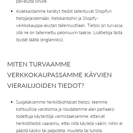
palveluita sinulle.
Asiakkaistamme kerätyt tiedot tallentuvat Shopifyn
tietojärjestelmään, tietokantoihin ja Shopify-
verkkokauppa-alustan tallennustilaan. Tietosi on turvassa,
sillä ne on tallennettu palomuurin taakse. Lisätietoja tästä
löydät täältä (englanniksi).
MITEN TURVAAMME
VERKKOKAUPASSAMME KÄYVIEN
VIERAILIJOIDEN TIEDOT?
Suojataksemme henkilökohtaiset tietosi, teemme
kohtuullisia varotoimia ja noudatamme alan parhaaksi
todettuja käytäntöjä varmistaaksemme, etteivät
henkilötiedot vaarannu, ettei niitä käytetä väärin, niihin ei
päästä käsiksi tai paljasteta, muuteta tai tuhota.