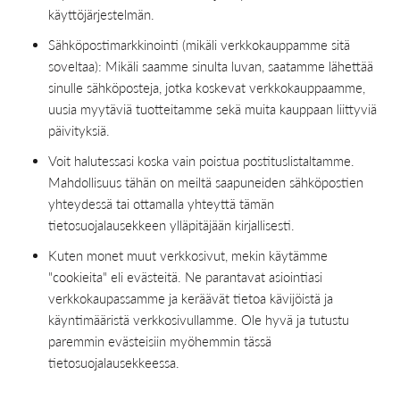
käyttöjärjestelmän.
Sähköpostimarkkinointi (mikäli verkkokauppamme sitä
soveltaa): Mikäli saamme sinulta luvan, saatamme lähettää
sinulle sähköposteja, jotka koskevat verkkokauppaamme,
uusia myytäviä tuotteitamme sekä muita kauppaan liittyviä
päivityksiä.
Voit halutessasi koska vain poistua postituslistaltamme.
Mahdollisuus tähän on meiltä saapuneiden sähköpostien
yhteydessä tai ottamalla yhteyttä tämän
tietosuojalausekkeen ylläpitäjään kirjallisesti.
Kuten monet muut verkkosivut, mekin käytämme
"cookieita" eli evästeitä. Ne parantavat asiointiasi
verkkokaupassamme ja keräävät tietoa kävijöistä ja
käyntimääristä verkkosivullamme. Ole hyvä ja tutustu
paremmin evästeisiin myöhemmin tässä
tietosuojalausekkeessa.