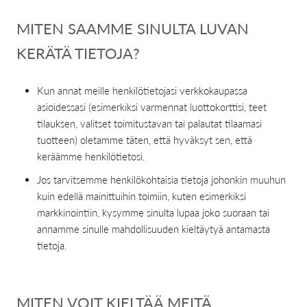
MITEN SAAMME SINULTA LUVAN
KERÄTÄ TIETOJA?
Kun annat meille henkilötietojasi verkkokaupassa
asioidessasi (esimerkiksi varmennat luottokorttisi, teet
tilauksen, valitset toimitustavan tai palautat tilaamasi
tuotteen) oletamme täten, että hyväksyt sen, että
keräämme henkilötietosi.
Jos tarvitsemme henkilökohtaisia tietoja johonkin muuhun
kuin edellä mainittuihin toimiin, kuten esimerkiksi
markkinointiin, kysymme sinulta lupaa joko suoraan tai
annamme sinulle mahdollisuuden kieltäytyä antamasta
tietoja.
MITEN VOIT KIELTÄÄ MEITÄ