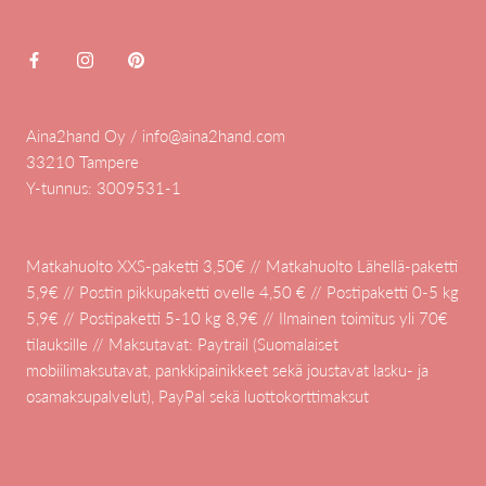
Aina2hand Oy / info@aina2hand.com
33210 Tampere
Y-tunnus: 3009531-1
Matkahuolto XXS-paketti 3,50€ // Matkahuolto Lähellä-paketti
5,9€ // Postin pikkupaketti ovelle 4,50 € // Postipaketti 0-5 kg
5,9€ // Postipaketti 5-10 kg 8,9€ // Ilmainen toimitus yli 70€
tilauksille // Maksutavat: Paytrail (Suomalaiset
mobiilimaksutavat, pankkipainikkeet sekä joustavat lasku- ja
osamaksupalvelut), PayPal sekä luottokorttimaksut