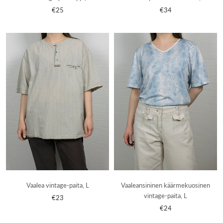
€25
€34
Vaalea vintage-paita, L
Vaaleansininen käärmekuosinen
vintage-paita, L
€23
€24