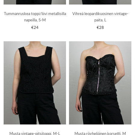
Tummanruskea toppi/liivi metallisilla
Vihreä leopardikuosinen vintage-
napeilla, S-M
paita, L
€24
€28
Musta vintage-pitsitoppi, M-L
Musta röyhelöinen korsetti, M