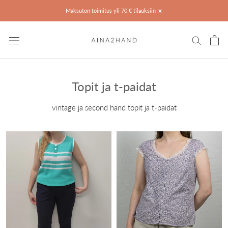
Ohita
Maksuton toimitus yli 70 € tilauksiin ☀️
Topit ja t-paidat
vintage ja second hand topit ja t-paidat