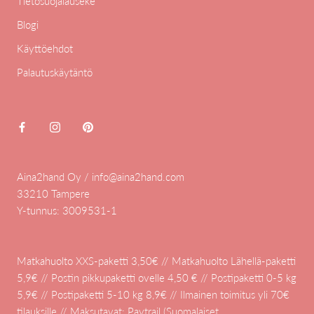
Tietosuojalauseke
Blogi
Käyttöehdot
Palautuskäytäntö
Aina2hand Oy / info@aina2hand.com
33210 Tampere
Y-tunnus: 3009531-1
Matkahuolto XXS-paketti 3,50€ // Matkahuolto Lähellä-paketti
5,9€ // Postin pikkupaketti ovelle 4,50 € // Postipaketti 0-5 kg
5,9€ // Postipaketti 5-10 kg 8,9€ // Ilmainen toimitus yli 70€
tilauksille // Maksutavat: Paytrail (Suomalaiset