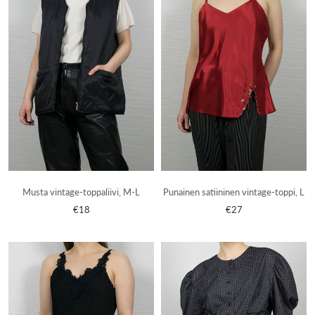
Musta vintage-toppaliivi, M-L
Punainen satiininen vintage-toppi, L
€18
€27