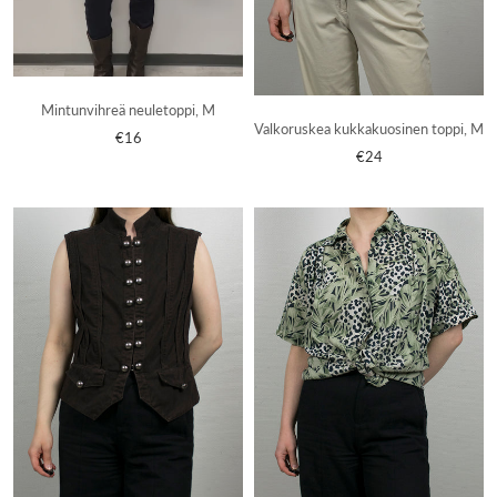
Mintunvihreä neuletoppi, M
Valkoruskea kukkakuosinen toppi, M
€16
€24