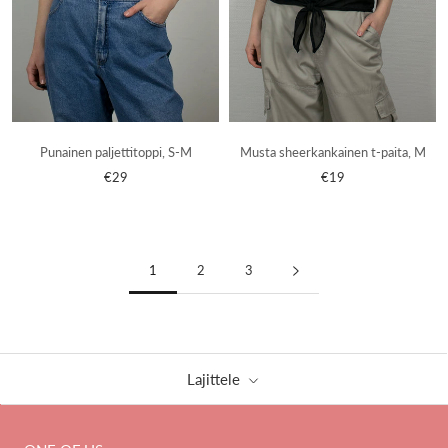
Punainen paljettitoppi, S-M
Musta sheerkankainen t-paita, M
€29
€19
1
2
3
Lajittele