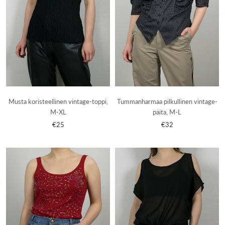
Musta koristeellinen vintage-toppi,
Tummanharmaa pilkullinen vintage-
M-XL
paita, M-L
€25
€32