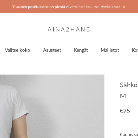
Tilausten postituksissa on pientä viivettä heinäkuussa. Hyvää kesää! ☀️
Valitse koko
Asusteet
Kengät
Mallistot
Kot
Kengät
Sähkö
M
€25
Kaunis s