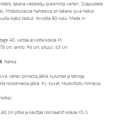
ötärö, takana vetoketju pukemista varten. Sisäpuolella
as. Midipituisessa hameessa on takana syvä halkio.
vuilla lisäksi taskut. Arviolta 80-luku. Made in
ntage 40, vastaa arviolta kokoa M
78 cm, lantio: 96 cm, pituus: 63 cm
i
: Nahka
yvä, nahan pinnassa jälkiä, kulumaa ja tahroja.
lla roiskemaisia jälkiä. Ks. kuvat. Huomitoitu hinnassa
Hollies
160 cm pitkä ja käyttää normaalisti kokoa XS-S