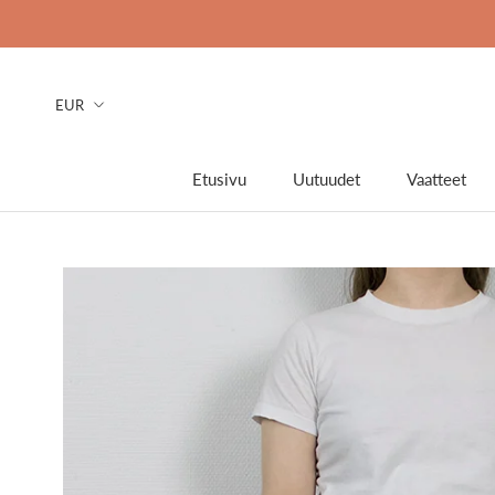
Ohita
Etusivu
Uutuudet
Vaatteet
Etusivu
Uutuudet