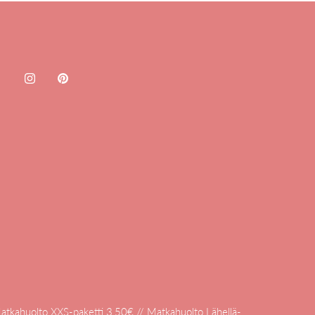
atkahuolto XXS-paketti 3,50€ // Matkahuolto Lähellä-