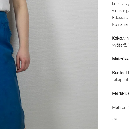
korkea vy
viorikang
Edessä si
Romania.
Koko
:vi
vyötärö: 
Materiaal
Kunto
: H
Takapuole
Merkki:
Malli on 
Jaa