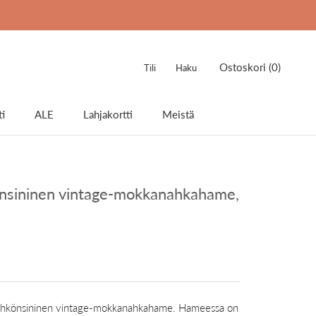
Ostoskori (
0
)
Tili
Haku
i
ALE
Lahjakortti
Meistä
ALE
Lahjakortti
nsininen vintage-mokkanahkahame,
ähkönsininen vintage-mokkanahkahame. Hameessa on