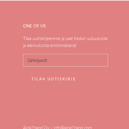
ONE OF US
Tilaa uutiskirjeemme ja saat tiedon uutuuksista
ja alennuksista ensimmäisenä!
TILAA UUTISKIRJE
Aina2hand Oy / info@aina2hand.com