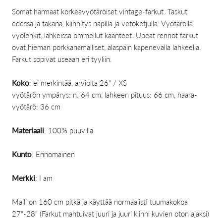
Somat harmaat korkeavyötäröiset vintage-farkut. Taskut
edessä ja takana, kiinnitys napilla ja vetoketjulla. Vyötäröllä
vyölenkit, lahkeissa ommellut käänteet. Upeat rennot farkut
ovat hieman porkkanamalliset, alaspäin kapenevalla lahkeella.
Farkut sopivat useaan eri tyyliin.
Koko
: ei merkintää, arviolta 26" / XS
vyötärön ympärys: n. 64 cm, lahkeen pituus: 66 cm, haara-
vyötärö: 36 cm
Materiaali
: 100% puuvilla
Kunto
: Erinomainen
Merkki
: I am
Malli on 160 cm pitkä ja käyttää normaalisti tuumakokoa
27"-28" (Farkut mahtuivat juuri ja juuri kiinni kuvien oton ajaksi)