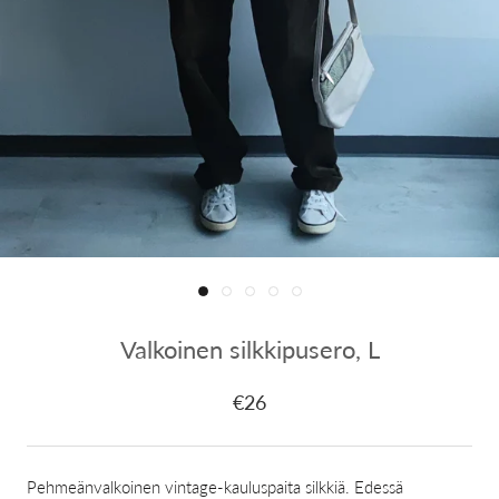
Valkoinen silkkipusero, L
€26
Pehmeänvalkoinen vintage-kauluspaita silkkiä. Edessä