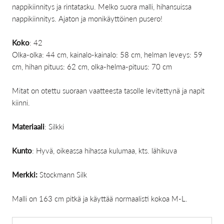
nappikiinnitys ja rintatasku. Melko suora malli, hihansuissa
nappikiinnitys. Ajaton ja monikäyttöinen pusero!
Koko
: 42
Olka-olka: 44 cm, kainalo-kainalo: 58 cm, helman leveys: 59
cm, hihan pituus: 62 cm, olka-helma-pituus: 70 cm
Mitat on otettu suoraan vaatteesta tasolle levitettynä ja napit
kiinni.
Materiaali
: Silkki
Kunto
: Hyvä, oikeassa hihassa kulumaa, kts. lähikuva
Merkki:
Stockmann Silk
Malli on 163 cm pitkä ja käyttää normaalisti kokoa M-L.