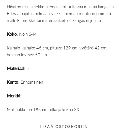
Hihaton maksimekko hieman läpikuultavaa mustaa kangasta.
Edessä napitus helmaan saakka, hieman muotoon ommeltu
malli. Ei merkki- tai materiaalitietoja, kangas ei jousta.
Koko
: Noin S-M
Kainalo-kainalo: 46 cm, pituus: 129 cm, vyötärö 42 cm,
helman leveys: 50 cm
Materiaali
: -
Kunto
: Erinomainen
Merkki: -
Mallinukke on 185 cm pitkä ja kokoa XS.
LISÄÄ OSTOSKORIIN