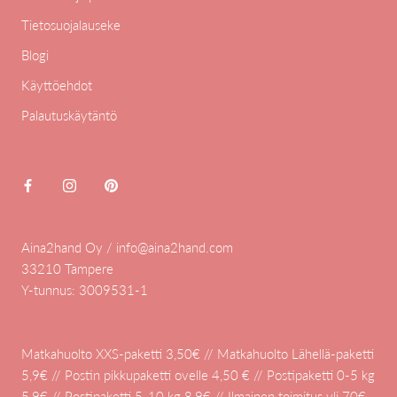
Tietosuojalauseke
Blogi
Käyttöehdot
Palautuskäytäntö
Aina2hand Oy / info@aina2hand.com
33210 Tampere
Y-tunnus: 3009531-1
Matkahuolto XXS-paketti 3,50€ // Matkahuolto Lähellä-paketti
5,9€ // Postin pikkupaketti ovelle 4,50 € // Postipaketti 0-5 kg
5,9€ // Postipaketti 5-10 kg 8,9€ // Ilmainen toimitus yli 70€