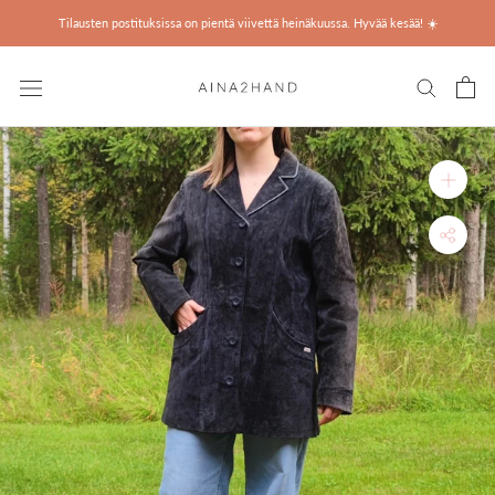
Ohita
Tilausten postituksissa on pientä viivettä heinäkuussa. Hyvää kesää! ☀️