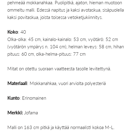
pehmeää mokkanahkaa. Puolipitkä, ajaton, hieman muotoon
ommeltu malli. Edessä napitus ja kaksi avotaskua, sisäpuolella
kaksi povitaskua, joista toisessa vetoketjukiinnitys.
Koko
: 40
Olka-olka: 45 cm, kainalo-kainalo: 53 cm, vyötärö: 52 cm
(vyötärön ympärys n. 104 cm), helman leveys: 58 cm, hihan
pituus: 60 cm, olka-helma-pituus: 77 cm
Mitat on otettu suoraan vaatteesta tasolle levitettynä.
Materiaali
: Mokkanahkaa, vuori arviolta polyesteriä
Kunto
: Erinomainen
Merkki:
Jofama
Malli on 163 cm pitkä ja käyttää normaalisti kokoa M-L.