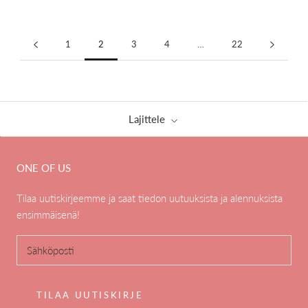
1
2
3
4
…
22
Lajittele
ONE OF US
Tilaa uutiskirjeemme ja saat tiedon uutuuksista ja alennuksista
ensimmäisenä!
TILAA UUTISKIRJE