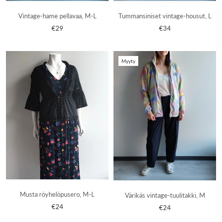
Vintage-hame pellavaa, M-L
Tummansiniset vintage-housut, L
€29
€34
Myyty
Musta röyhelöpusero, M-L
Värikäs vintage-tuulitakki, M
€24
€24