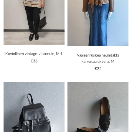
Kuviollinen vintage-villaneule, M-L
Vaaleanruskea neuletakki
€36
karvakauluksella, M
€22