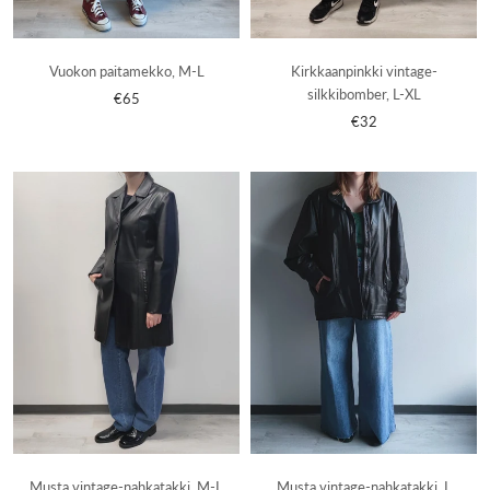
Vuokon paitamekko, M-L
Kirkkaanpinkki vintage-
silkkibomber, L-XL
€65
€32
Musta vintage-nahkatakki, L
Musta vintage-nahkatakki, M-L