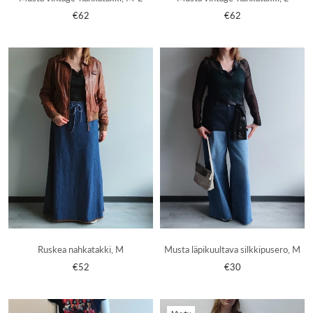
€62
€62
Ruskea nahkatakki, M
Musta läpikuultava silkkipusero, M
€52
€30