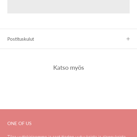
Postituskulut
Katso myös
ONE OF US
Tilaa uutiskirjeemme ja saat tiedon uutuuksista ja alennuksista