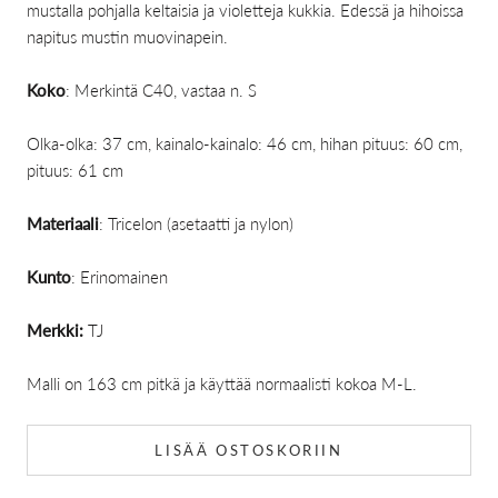
mustalla pohjalla keltaisia ja violetteja kukkia. Edessä ja hihoissa
napitus mustin muovinapein.
Koko
: Merkintä C40, vastaa n. S
Olka-olka: 37 cm, kainalo-kainalo: 46 cm, hihan pituus: 60 cm,
pituus: 61 cm
Materiaali
: Tricelon (asetaatti ja nylon)
Kunto
: Erinomainen
Merkki:
TJ
Malli on 163 cm pitkä ja käyttää normaalisti kokoa M-L.
LISÄÄ OSTOSKORIIN