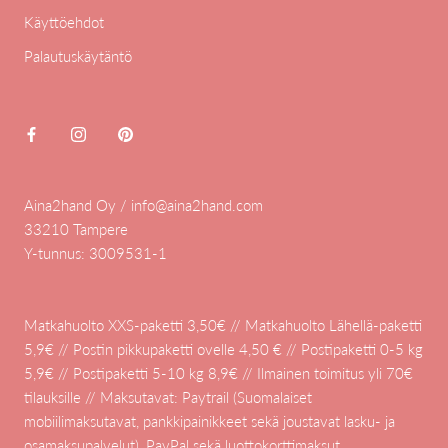
Käyttöehdot
Palautuskäytäntö
Aina2hand Oy / info@aina2hand.com
33210 Tampere
Y-tunnus: 3009531-1
Matkahuolto XXS-paketti 3,50€ // Matkahuolto Lähellä-paketti
5,9€ // Postin pikkupaketti ovelle 4,50 € // Postipaketti 0-5 kg
5,9€ // Postipaketti 5-10 kg 8,9€ // Ilmainen toimitus yli 70€
tilauksille // Maksutavat: Paytrail (Suomalaiset
mobiilimaksutavat, pankkipainikkeet sekä joustavat lasku- ja
osamaksupalvelut), PayPal sekä luottokorttimaksut